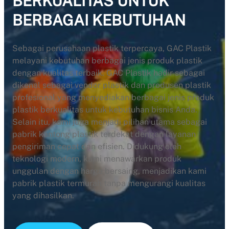
BERKUALITAS UNTUK
BERBAGAI KEBUTUHAN
Sebagai perusahaan plastik terpercaya, GAC Plastik
melayani kebutuhan berbagai jenis produk plastik
dengan kualitas terbaik. GAC Plastik hadir sebagai
dikenal sebagai vendor plastik dan produsen plastik
profesional yang menyediakan berbagai jenis produk
plastik berkualitas untuk kebutuhan bisnis Anda.
Selain itu, kami juga menjadi pilihan utama sebagai
pabrik kantong plastik terdekat dengan layanan
pengiriman cepat dan efisien. Didukung oleh
teknologi modern, kami menawarkan produk
unggulan dengan harga bersaing, menjadikan kami
pabrik plastik termurah tanpa mengurangi kualitas
yang dihasilkan.