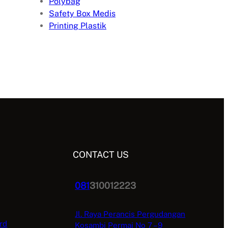
Polybag
Safety Box Medis
Printing Plastik
CONTACT US
081
310012223
Jl. Raya Perancis Pergudangan
rd
Kosambi Permai No 7 – 9