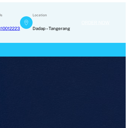
Us
Location
ORDER NOW
310012223
Dadap – Tangerang