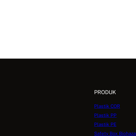
PRODUK
Plastik COR
Plastik PP
Plastik PE
Safety Box Biohaza