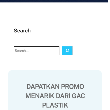
Search
S
e
a
r
c
h
DAPATKAN PROMO
MENARIK DARI GAC
PLASTIK