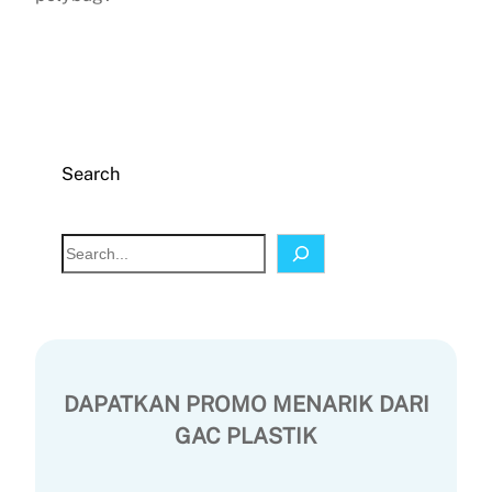
Search
S
e
a
r
c
h
DAPATKAN PROMO MENARIK DARI
GAC PLASTIK