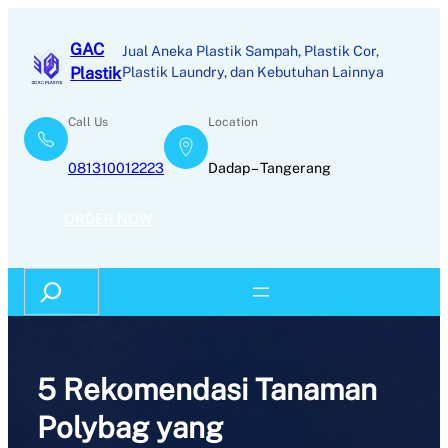
Skip
to
GAC
Jual Aneka Plastik Sampah, Plastik Cor,
content
Plastik
Plastik Laundry, dan Kebutuhan Lainnya
Call Us
Location
081310012223
Dadap – Tangerang
ORDER NOW
Search
5 Rekomendasi Tanaman
Polybag yang