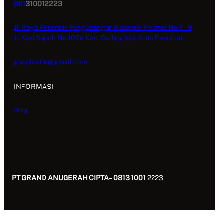
081
310012223
Jl. Raya Perancis Pergudangan Kosambi Permai No 7 – 9
Jl. Kyai Sepuh No.106a Kec. Gadingrejo, Kota Pasuruan
gacplastik@gmail.com
INFORMASI
Blog
PT GRAND ANUGERAH CIPTA
–
0813 1001
2223