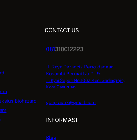
CONTACT US
081
310012223
Jl. Raya Perancis Pergudangan
rd
Kosambi Permai No 7 – 9
Jl. Kyai Sepuh No.106a Kec. Gadingrejo,
Kota Pasuruan
rna
eksius Biohazard
gacplastik@gmail.com
tam
INFORMASI
p
Blog