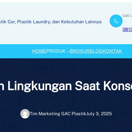
Call 
tik Cor, Plastik Laundry, dan Kebutuhan Lainnya
081
HOME
PRODUK
BROSUR
BLOG
KONTAK
 Lingkungan Saat Konse
Tim Marketing GAC Plastik
July 3, 2025