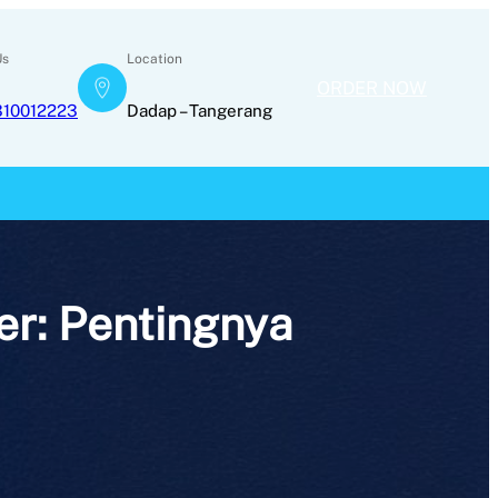
Us
Location
ORDER NOW
310012223
Dadap – Tangerang
r: Pentingnya