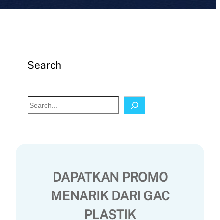
Search
S
e
a
r
c
h
DAPATKAN PROMO
MENARIK DARI GAC
PLASTIK