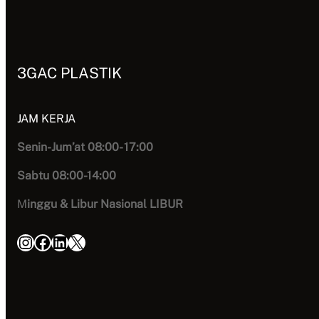
3GAC PLASTIK
JAM KERJA
Senin-Jum’at 08:00- 17:00
Sabtu 08:00-14:00
M
inggu & Libur Nasional LIBUR
Instagram
Facebook
LinkedIn
X