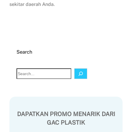
sekitar daerah Anda.
Search
S
e
a
r
c
h
DAPATKAN PROMO MENARIK DARI
GAC PLASTIK