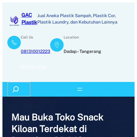
Skip
to
GAC
Jual Aneka Plastik Sampah, Plastik Cor,
content
Plastik
Plastik Laundry, dan Kebutuhan Lainnya
Call Us
Location
081310012223
Dadap – Tangerang
ORDER NOW
Search
Mau Buka Toko Snack
Kiloan Terdekat di