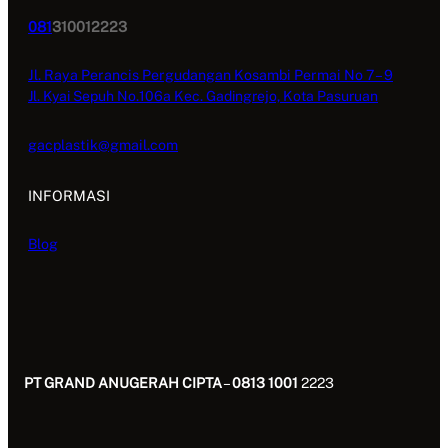
081
310012223
Jl. Raya Perancis Pergudangan Kosambi Permai No 7 – 9
Jl. Kyai Sepuh No.106a Kec. Gadingrejo, Kota Pasuruan
gacplastik@gmail.com
INFORMASI
Blog
PT GRAND ANUGERAH CIPTA
–
0813 1001
2223